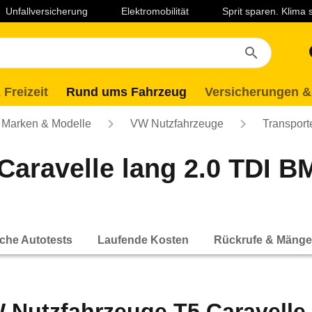
Unfallversicherung
Elektromobilität
Sprit sparen. Klima
 Freizeit
Rund ums Fahrzeug
Versicherungen &
Marken & Modelle
VW Nutzfahrzeuge
Transport
aravelle lang 2.0 TDI BM
che Autotests
Laufende Kosten
Rückrufe & Mänge
 Nutzfahrzeuge T5 Caravelle 