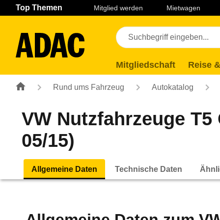
Navigation
Suche
Seiteninhalt
Fußzeile
Top Themen
Mitglied werden
Mietwagen
Mitgliedschaft
Reise &
Rund ums Fahrzeug
Autokatalog
VW Nutzfahrzeuge T5 C
05/15)
Allgemeine Daten
Technische Daten
Ähnli
Allgemeine Daten zum
VW