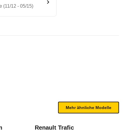
 (11/12 - 05/15)
g 2.0 TDI BMT Comfortline (11
te Fahrzeug.
wegen Schwächen beim Frontcrash (harte Strukturen
n sind, entnehmen Sie bitte dem Rückruf, da häufi
avelle (2009 - 2015)
Mehr ähnliche Modelle
m
Renault Trafic