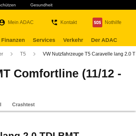
 schützen
Gesundheit
Mein ADAC
Kontakt
Nothilfe
 Finanzen
Services
Verkehr
Der ADAC
er
T5
VW Nutzfahrzeuge T5 Caravelle lang 2.0 
T Comfortline (11/12 -
l
Crashtest
lang 2.0 TDI BMT