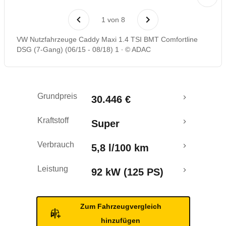
Laufende Kosten
1
von
8
Rückrufe & Mängel
VW Nutzfahrzeuge Caddy Maxi 1.4 TSI BMT Comfortline
DSG (7-Gang) (06/15 - 08/18) 1
© ADAC
Crashtest
Grundpreis
30.446 €
Kraftstoff
Super
Verbrauch
5,8 l/100 km
Leistung
92 kW (125 PS)
Zum Fahrzeugvergleich
hinzufügen