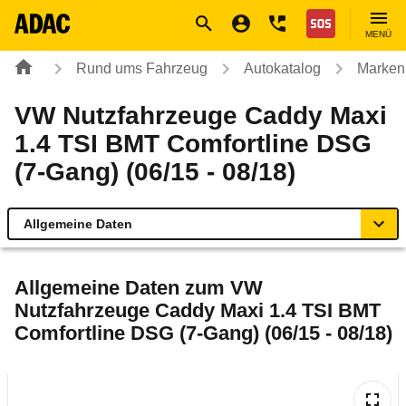
Navigation
Suche
Seiteninhalt
Fußzeile
Nothilfe
MENÜ
Rund ums Fahrzeug
Autokatalog
Marken
VW Nutzfahrzeuge Caddy Maxi
1.4 TSI BMT Comfortline DSG
(7-Gang) (06/15 - 08/18)
Allgemeine Daten
Allgemeine Daten
Allgemeine Daten zum
VW
Nutzfahrzeuge Caddy Maxi 1.4 TSI BMT
Technische Daten
Comfortline DSG (7-Gang) (06/15 - 08/18)
Ähnliche Autotests