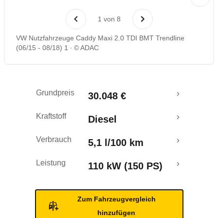
Laufende Kosten
1
von
8
Rückrufe & Mängel
VW Nutzfahrzeuge Caddy Maxi 2.0 TDI BMT Trendline
(06/15 - 08/18) 1
© ADAC
Crashtest
Grundpreis
30.048 €
Kraftstoff
Diesel
Verbrauch
5,1 l/100 km
Leistung
110 kW (150 PS)
Zum Fahrzeugvergleich
hinzufügen