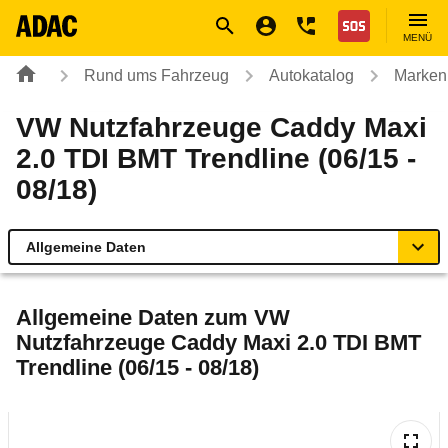
Navigation
Suche
Seiteninhalt
Fußzeile
Nothilfe
MENÜ
Rund ums Fahrzeug
Autokatalog
Marken
VW Nutzfahrzeuge Caddy Maxi
2.0 TDI BMT Trendline (06/15 -
08/18)
Allgemeine Daten
Allgemeine Daten
Allgemeine Daten zum
VW
Nutzfahrzeuge Caddy Maxi 2.0 TDI BMT
Technische Daten
Trendline (06/15 - 08/18)
Ähnliche Autotests