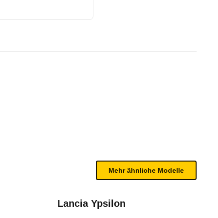
0 - 04/22)
te Fahrzeug.
tbegrenzern sowie Kopfairbags für die vorderen un
n sind, entnehmen Sie bitte dem Rückruf, da häufi
Mehr ähnliche Modelle
Lancia Ypsilon