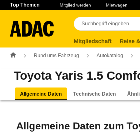
Navigation
Suche
Seiteninhalt
Fußzeile
Top Themen
Mitglied werden
Mietwagen
Mitgliedschaft
Reise &
Rund ums Fahrzeug
Autokatalog
Toyota Yaris 1.5 Comfo
Allgemeine Daten
Technische Daten
Ähnli
Allgemeine Daten zum
To