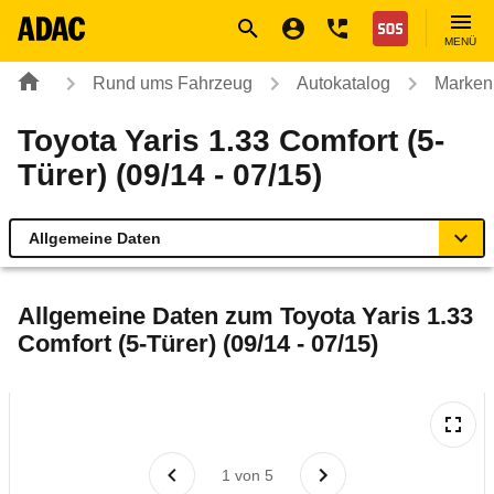
Navigation
Suche
Seiteninhalt
Fußzeile
Nothilfe
MENÜ
Rund ums Fahrzeug
Autokatalog
Marken
Toyota Yaris 1.33 Comfort (5-
Türer) (09/14 - 07/15)
Allgemeine Daten
Allgemeine Daten
Allgemeine Daten zum
Toyota Yaris 1.33
Comfort (5-Türer) (09/14 - 07/15)
Technische Daten
Ähnliche Autotests
Laufende Kosten
1
von
5