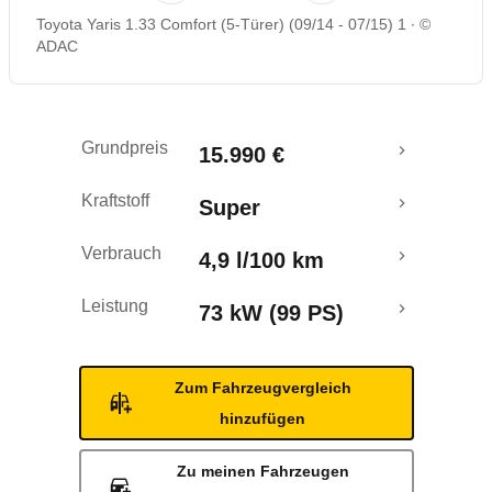
Toyota Yaris 1.33 Comfort (5-Türer) (09/14 - 07/15) 1
©
Rückrufe & Mängel
ADAC
Grundpreis
15.990 €
Kraftstoff
Super
Verbrauch
4,9 l/100 km
Leistung
73 kW (99 PS)
Zum Fahrzeugvergleich
hinzufügen
Zu meinen Fahrzeugen