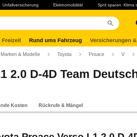
Unfallversicherung
Elektromobilität
Sprit sparen. Klima
 Freizeit
Rund ums Fahrzeug
Versicherungen &
Marken & Modelle
Toyota
Proace
V
L1 2.0 D-4D Team Deutsc
ende Kosten
Rückrufe & Mängel
yota Proace Verso L1 2.0 D-