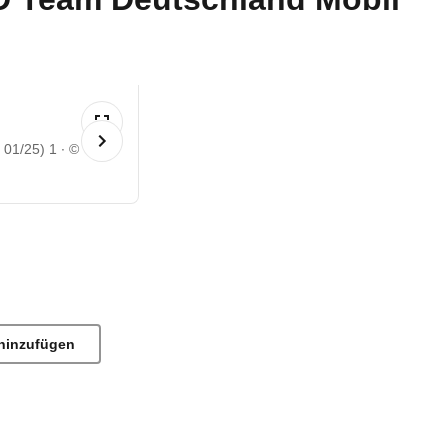
 01/25) 1
©
hinzufügen