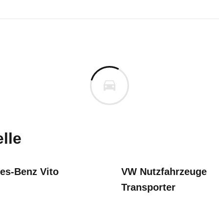
ta Proace
a Proace Verso L1 2.0 D-4D T
m
uges informieren. Welche Fahrzeuge genau betroffe
lle
es-Benz Vito
VW Nutzfahrzeuge
Transporter
ung Geschwindigkeitsanzeige