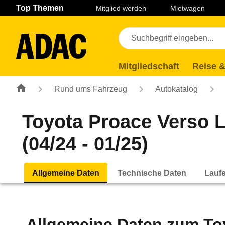
Navigation
Suche
Seiteninhalt
Fußzeile
Top Themen
Mitglied werden
Mietwagen
Mitgliedschaft
Reise &
Rund ums Fahrzeug
Autokatalog
Toyota Proace Verso 
(04/24 - 01/25)
Allgemeine Daten
Technische Daten
Lauf
Allgemeine Daten zum
To