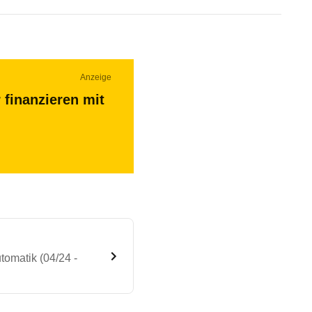
Anzeige
 finanzieren mit
omatik (04/24 -