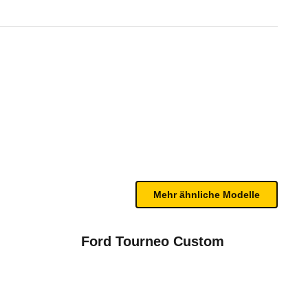
eam Deutschland Mobil Automa
n sind, entnehmen Sie bitte dem Rückruf, da häufi
Mehr ähnliche Modelle
Ford Tourneo Custom