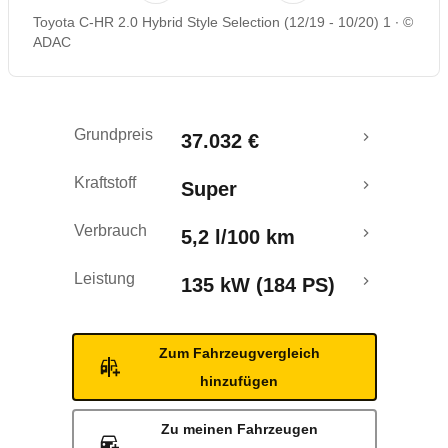
Toyota C-HR 2.0 Hybrid Style Selection (12/19 - 10/20) 1
©
Rückrufe & Mängel
ADAC
Grundpreis
37.032 €
Kraftstoff
Super
Verbrauch
5,2 l/100 km
Leistung
135 kW (184 PS)
Zum Fahrzeugvergleich
hinzufügen
Zu meinen Fahrzeugen