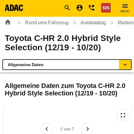
Navigation
Suche
Seiteninhalt
Fußzeile
Nothilfe
MENÜ
Rund ums Fahrzeug
Autokatalog
Marken
Toyota C-HR 2.0 Hybrid Style
Selection (12/19 - 10/20)
Allgemeine Daten
Allgemeine Daten
Allgemeine Daten zum
Toyota C-HR 2.0
Hybrid Style Selection (12/19 - 10/20)
Technische Daten
Ähnliche Autotests
Laufende Kosten
1
von
7