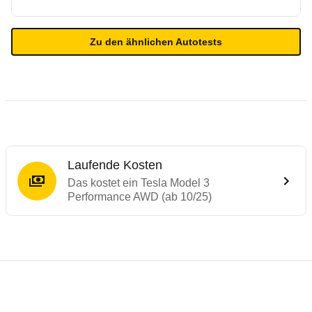
Zu den ähnlichen Autotests
Laufende Kosten
Das kostet ein Tesla Model 3
Performance AWD (ab 10/25)
Testergebnisse von ähnlichen Autos
Laufende Kosten
Rückrufe & Mängel des Tesla Model 3
Reichweitenrechner
Crashtest Tesla Model 3
Technische Daten des
Tesla Model 3 Per