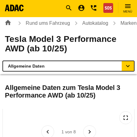
Navigation
Suche
Seiteninhalt
Fußzeile
Nothilfe
MENÜ
Rund ums Fahrzeug
Autokatalog
Marken
Tesla Model 3 Performance
AWD (ab 10/25)
Allgemeine Daten
Allgemeine Daten
Allgemeine Daten zum
Tesla Model 3
Performance AWD (ab 10/25)
Technische Daten
Ähnliche Autotests
Laufende Kosten
1
von
8