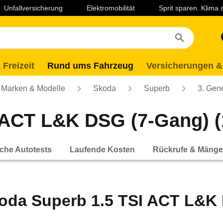
Unfallversicherung
Elektromobilität
Sprit sparen. Klima
 Freizeit
Rund ums Fahrzeug
Versicherungen &
Marken & Modelle
Skoda
Superb
3. Gen
ACT L&K DSG (7-Gang) (1
che Autotests
Laufende Kosten
Rückrufe & Mänge
oda Superb 1.5 TSI ACT L&K 