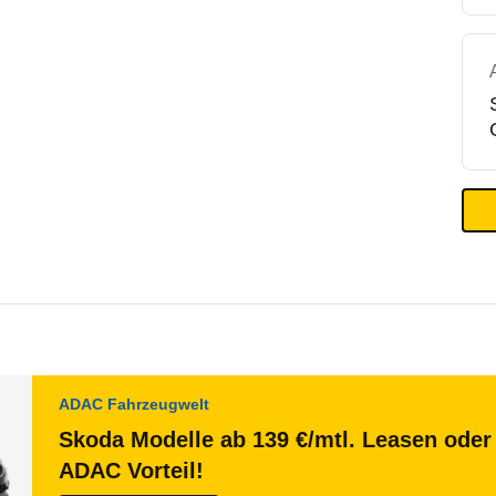
ADAC Fahrzeugwelt
Skoda Modelle ab 139 €/mtl. Leasen oder 
ADAC Vorteil!