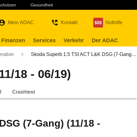
 schützen
Gesundheit
Mein ADAC
Kontakt
Nothilfe
 Finanzen
Services
Verkehr
Der ADAC
eration
Skoda Superb 1.5 TSI ACT L&K DSG (7-Gang…
1/18 - 06/19)
l
Crashtest
DSG (7-Gang) (11/18 -