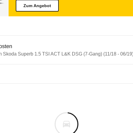
Zum Angebot
osten
in Skoda Superb 1.5 TSI ACT L&K DSG (7-Gang) (11/18 - 06/19
n Autos
a Superb
 Superb 1.5 TSI ACT L&K DSG
s derselben Baureihengeneration wie das ausgewähl
ne, denn er zeigt leichte Schwächen beim Insassen
m