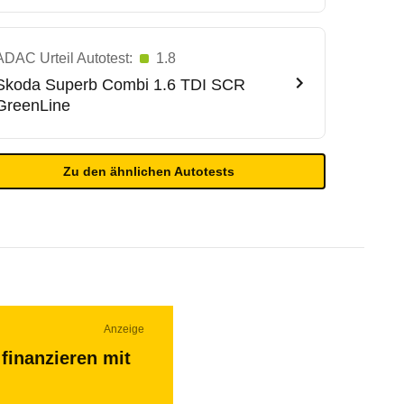
ADAC Urteil Autotest:
1.8
Skoda
Superb Combi 1.6 TDI SCR
GreenLine
Zu den ähnlichen Autotests
Anzeige
finanzieren mit