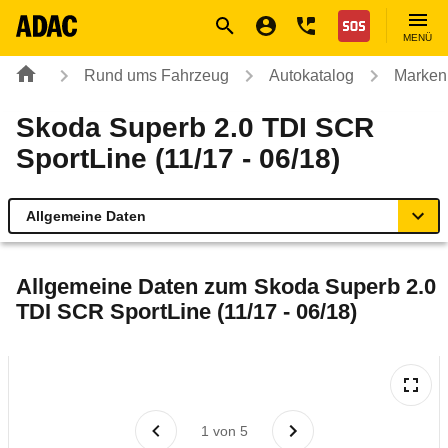
Navigation
Suche
Seiteninhalt
Fußzeile
Nothilfe
MENÜ
Rund ums Fahrzeug
Autokatalog
Marken
Skoda Superb 2.0 TDI SCR
SportLine (11/17 - 06/18)
Allgemeine Daten
Allgemeine Daten
Allgemeine Daten zum
Skoda Superb 2.0
TDI SCR SportLine (11/17 - 06/18)
Technische Daten
Ähnliche Autotests
Laufende Kosten
1
von
5