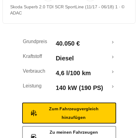
Skoda Superb 2.0 TDI SCR SportLine (11/17 - 06/18) 1
©
Rückrufe & Mängel
ADAC
Crashtest
Grundpreis
40.050 €
Kraftstoff
Diesel
Verbrauch
4,6 l/100 km
Leistung
140 kW (190 PS)
Zum Fahrzeugvergleich
hinzufügen
Zu meinen Fahrzeugen