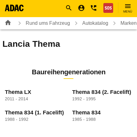
Navigation
Suche
Seiteninhalt
Fußzeile
Nothilfe
MENÜ
Rund ums Fahrzeug
Autokatalog
Marken
Lancia
Thema
Baureihengenerationen
Thema LX
Thema 834
(2. Facelift)
2011 - 2014
1992 - 1995
Thema 834
(1. Facelift)
Thema 834
1988 - 1992
1985 - 1988