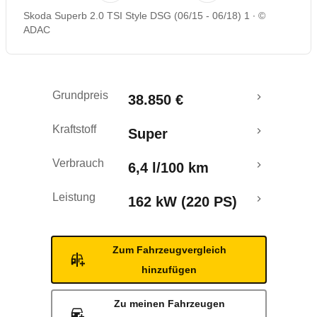
Skoda Superb 2.0 TSI Style DSG (06/15 - 06/18) 1
©
Rückrufe & Mängel
ADAC
Crashtest
Grundpreis
38.850 €
Kraftstoff
Super
Verbrauch
6,4 l/100 km
Leistung
162 kW (220 PS)
Zum Fahrzeugvergleich
hinzufügen
Zu meinen Fahrzeugen