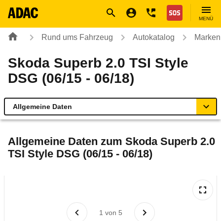
Navigation
Suche
Seiteninhalt
Fußzeile
Nothilfe
MENÜ
Rund ums Fahrzeug
Autokatalog
Marken
Skoda Superb 2.0 TSI Style
DSG (06/15 - 06/18)
Allgemeine Daten
Allgemeine Daten
Allgemeine Daten zum
Skoda Superb 2.0
TSI Style DSG (06/15 - 06/18)
Technische Daten
Ähnliche Autotests
Laufende Kosten
1
von
5