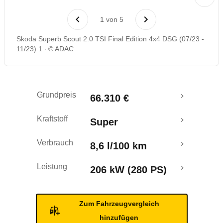
Laufende Kosten
1
von
5
Rückrufe & Mängel
Skoda Superb Scout 2.0 TSI Final Edition 4x4 DSG (07/23 -
11/23) 1
© ADAC
Grundpreis
66.310 €
Kraftstoff
Super
Verbrauch
8,6 l/100 km
Leistung
206 kW (280 PS)
Zum Fahrzeugvergleich
hinzufügen