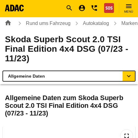
Navigation
Suche
Seiteninhalt
Fußzeile
Nothilfe
MENÜ
Rund ums Fahrzeug
Autokatalog
Marken
Skoda Superb Scout 2.0 TSI
Final Edition 4x4 DSG (07/23 -
11/23)
Allgemeine Daten
Allgemeine Daten
Allgemeine Daten zum
Skoda Superb
Scout 2.0 TSI Final Edition 4x4 DSG
Technische Daten
(07/23 - 11/23)
Ähnliche Autotests