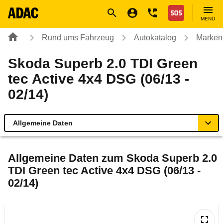
Navigation
Suche
Seiteninhalt
Fußzeile
Nothilfe
MENÜ
Rund ums Fahrzeug
Autokatalog
Marken
Skoda Superb 2.0 TDI Green
tec Active 4x4 DSG (06/13 -
02/14)
Allgemeine Daten
Allgemeine Daten
Allgemeine Daten zum
Skoda Superb 2.0
TDI Green tec Active 4x4 DSG (06/13 -
Technische Daten
02/14)
Ähnliche Autotests