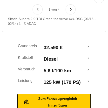
Laufende Kosten
1
von
4
Rückrufe & Mängel
Skoda Superb 2.0 TDI Green tec Active 4x4 DSG (06/13 -
02/14) 1
© ADAC
Crashtest
Grundpreis
32.590 €
Kraftstoff
Diesel
Verbrauch
5,6 l/100 km
Leistung
125 kW (170 PS)
Zum Fahrzeugvergleich
hinzufügen