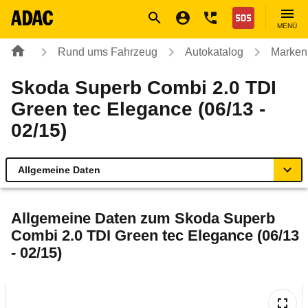
Navigation
Suche
Seiteninhalt
Fußzeile
Nothilfe
MENÜ
Rund ums Fahrzeug
Autokatalog
Marken
Skoda Superb Combi 2.0 TDI
Green tec Elegance (06/13 -
02/15)
Allgemeine Daten
Allgemeine Daten
Allgemeine Daten zum
Skoda Superb
Combi 2.0 TDI Green tec Elegance (06/13
Technische Daten
- 02/15)
Ähnliche Autotests