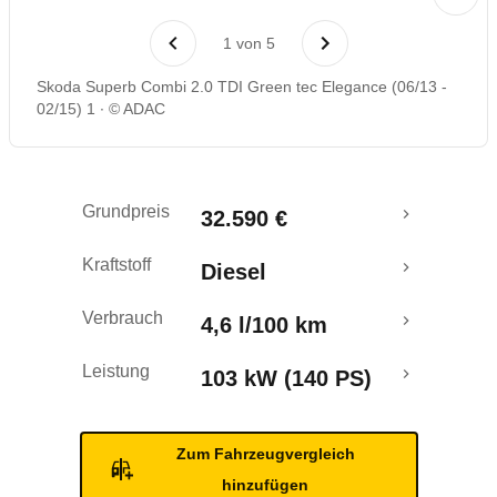
Laufende Kosten
1
von
5
Rückrufe & Mängel
Skoda Superb Combi 2.0 TDI Green tec Elegance (06/13 -
02/15) 1
© ADAC
Ecotest
Crashtest
Grundpreis
32.590 €
Kraftstoff
Diesel
Verbrauch
4,6 l/100 km
Leistung
103 kW (140 PS)
Zum Fahrzeugvergleich
hinzufügen