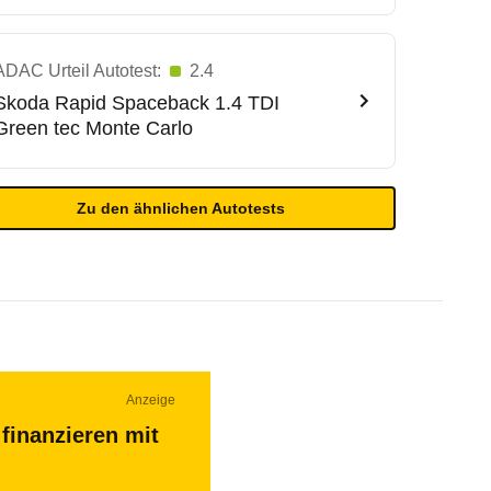
ADAC Urteil Autotest:
2.4
Skoda
Rapid Spaceback 1.4 TDI
Green tec Monte Carlo
Zu den ähnlichen Autotests
Anzeige
finanzieren mit