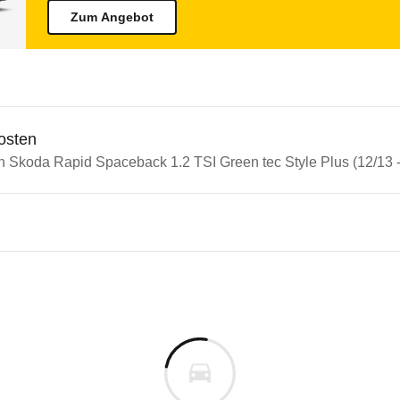
Zum Angebot
osten
in Skoda Rapid Spaceback 1.2 TSI Green tec Style Plus (12/13 -
n Autos
a Rapid
 Rapid Spaceback 1.2 TSI Gree
s derselben Baureihengeneration wie das ausgewähl
gerschutz und Heckaufprall die Höchstwertung. Er 