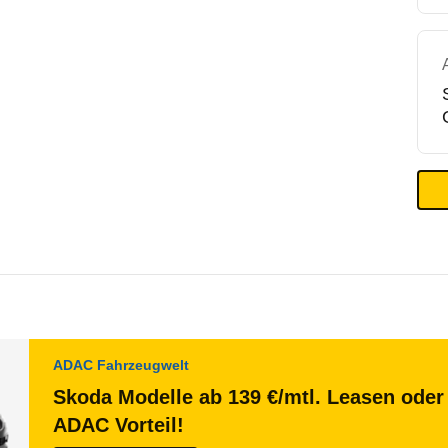
ADAC Fahrzeugwelt
Skoda Modelle ab 139 €/mtl. Leasen oder 
ADAC Vorteil!