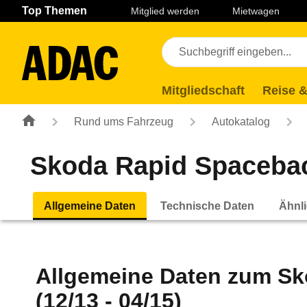
Navigation
Suche
Seiteninhalt
Fußzeile
Top Themen
Mitglied werden
Mietwagen
Mitgliedschaft
Reise &
Rund ums Fahrzeug
Autokatalog
Skoda Rapid Spaceback
Allgemeine Daten
Technische Daten
Ähnli
Allgemeine Daten zum
Sk
(12/13 - 04/15)