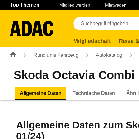
Navigation
Suche
Seiteninhalt
Fußzeile
Top Themen
Mitglied werden
Mietwagen
Mitgliedschaft
Reise &
Rund ums Fahrzeug
Autokatalog
Skoda Octavia Combi 1
Allgemeine Daten
Technische Daten
Ähnli
Allgemeine Daten zum
Sk
01/24)