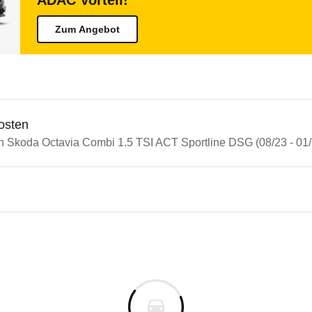
ADAC Vorteil!
Zum Angebot
osten
in Skoda Octavia Combi 1.5 TSI ACT Sportline DSG (08/23 - 01/
n Autos
a Octavia
 Octavia Combi 1.5 TSI ACT S
s derselben Baureihengeneration wie das ausgewähl