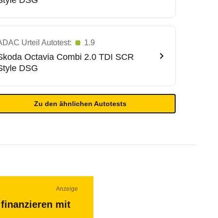
Style DSG
ADAC Urteil Autotest:
1.9
Skoda
Octavia Combi 2.0 TDI SCR
Style DSG
Zu den ähnlichen Autotests
Anzeige
finanzieren mit