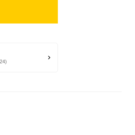
24)
portline DSG (08/23 - 01/24)
te Fahrzeug.