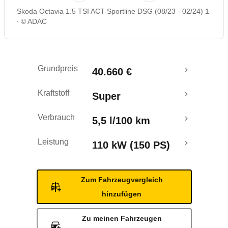
Skoda Octavia 1.5 TSI ACT Sportline DSG (08/23 - 02/24) 1
Rückrufe & Mängel
© ADAC
Crashtest
Grundpreis
40.660 €
Kraftstoff
Super
Verbrauch
5,5 l/100 km
Leistung
110 kW (150 PS)
Zum Fahrzeugvergleich
hinzufügen
Zu meinen Fahrzeugen