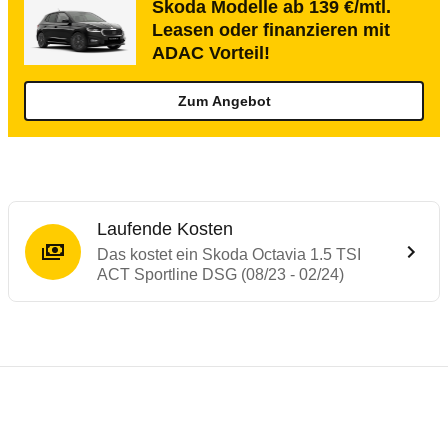
Skoda Modelle ab 139 €/mtl.
Leasen oder finanzieren mit
ADAC Vorteil!
Zum Angebot
Laufende Kosten
Das kostet ein Skoda Octavia 1.5 TSI
ACT Sportline DSG (08/23 - 02/24)
Testergebnisse von ähnlichen Autos
Laufende Kosten
Rückrufe & Mängel des Skoda Octavia
Crashtest Skoda Octavia
Technische Daten des
Skoda Octavia 1.5 