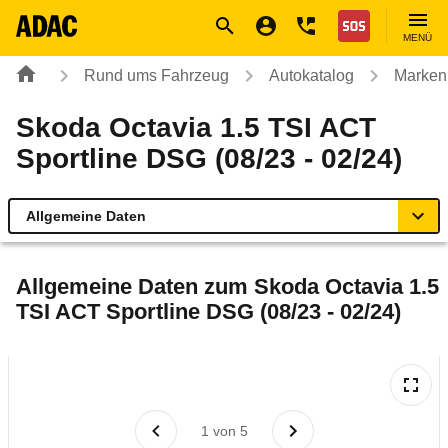
Navigation
Suche
Seiteninhalt
Fußzeile
Nothilfe
MENÜ
Rund ums Fahrzeug
Autokatalog
Marken
Skoda Octavia 1.5 TSI ACT
Sportline DSG (08/23 - 02/24)
Allgemeine Daten
Allgemeine Daten
Allgemeine Daten zum
Skoda Octavia 1.5
TSI ACT Sportline DSG (08/23 - 02/24)
Technische Daten
Ähnliche Autotests
Laufende Kosten
1
von
5