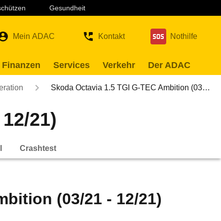
 schützen
Gesundheit
Mein ADAC
Kontakt
Nothilfe
 Finanzen
Services
Verkehr
Der ADAC
eration
Skoda Octavia 1.5 TGI G-TEC Ambition (03…
 12/21)
l
Crashtest
ition (03/21 - 12/21)