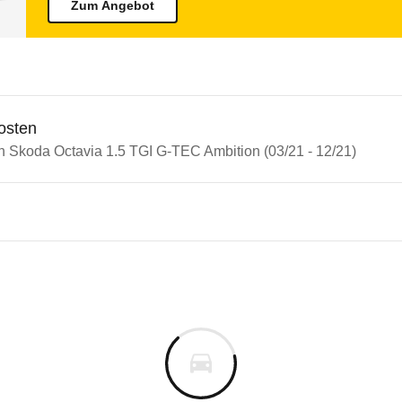
Zum Angebot
osten
in Skoda Octavia 1.5 TGI G-TEC Ambition (03/21 - 12/21)
n Autos
a Octavia
 Octavia 1.5 TGI G-TEC Ambit
s derselben Baureihengeneration wie das ausgewähl
ffern, Kopfairbags sowie optischen und akustischen
m