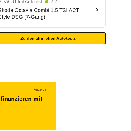
ADAC Urteil Autotest:
2.2
Skoda
Octavia Combi 1.5 TSI ACT
Style DSG (7-Gang)
Zu den ähnlichen Autotests
Anzeige
finanzieren mit