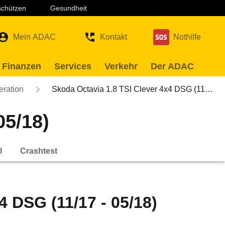
 schützen
Gesundheit
Mein ADAC
Kontakt
Nothilfe
 Finanzen
Services
Verkehr
Der ADAC
eration
Skoda Octavia 1.8 TSI Clever 4x4 DSG (11…
05/18)
l
Crashtest
4 DSG (11/17 - 05/18)