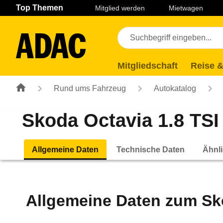
Navigation
Suche
Seiteninhalt
Fußzeile
Top Themen
Mitglied werden
Mietwagen
Mitgliedschaft
Reise &
Rund ums Fahrzeug
Autokatalog
Skoda Octavia 1.8 TSI 
Allgemeine Daten
Technische Daten
Ähnli
Allgemeine Daten zum
Sk