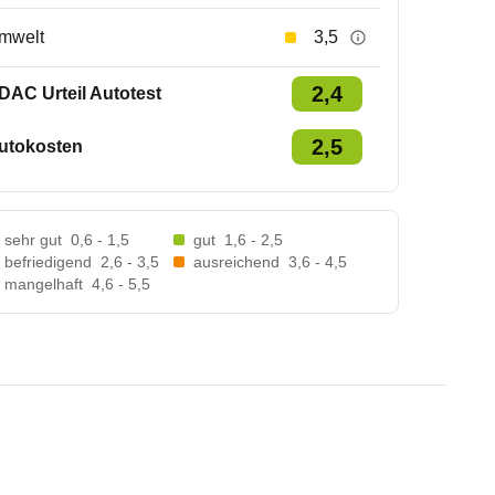
mwelt
3,5
2,4
DAC Urteil Autotest
2,5
utokosten
sehr gut
0,6 - 1,5
gut
1,6 - 2,5
befriedigend
2,6 - 3,5
ausreichend
3,6 - 4,5
mangelhaft
4,6 - 5,5