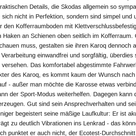
praktischen Details, die Skodas allgemein so sympa
 sich nicht in Perfektion, sondern sind simpel und 
ür den Kofferraumboden mit Klettverschlussbefesti
en Haken an Schienen oben seitlich im Kofferraum
schauen muss, gestalten sie ihren Karoq dennoch
 Verarbeitung einwandfrei und sorgfältig, überdies 
 versehen. Das komfortabel abgestimmte Fahrwer
kter des Karoq, es kommt kaum der Wunsch nach 
uf - außer man möchte die Karosse etwas verbindl
ann der Sport-Modus weiterhelfen. Dagegen kann
berzeugen. Gut sind sein Ansprechverhalten und se
ger begeistert seine mäßige Laufkultur: Er ist ak
gt zu deutlich Vibrationen ins Lenkrad - das könn
h punktet er auch nicht, der Ecotest-Durchschnitt 