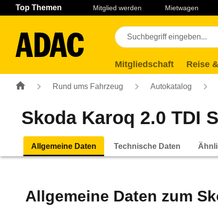
Navigation
Suche
Seiteninhalt
Fußzeile
Top Themen
Mitglied werden
Mietwagen
Mitgliedschaft
Reise &
Rund ums Fahrzeug
Autokatalog
Skoda Karoq 2.0 TDI S
Allgemeine Daten
Technische Daten
Ähnli
Allgemeine Daten zum
Sk