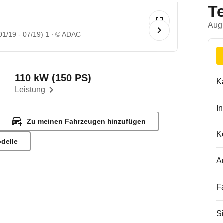
T
Aug
1/19 - 07/19) 1
© ADAC
110 kW (150 PS)
K
Leistung
I
Zu meinen Fahrzeugen hinzufügen
K
odelle
A
F
S