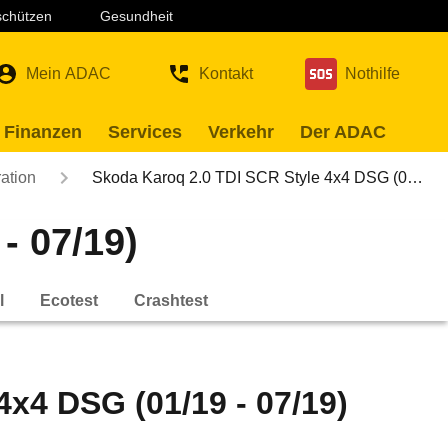
 schützen
Gesundheit
Mein ADAC
Kontakt
Nothilfe
 Finanzen
Services
Verkehr
Der ADAC
ation
Skoda Karoq 2.0 TDI SCR Style 4x4 DSG (0…
- 07/19)
l
Ecotest
Crashtest
x4 DSG (01/19 - 07/19)