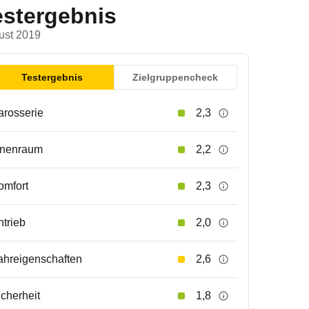
estergebnis
ust 2019
Testergebnis
Zielgruppencheck
arosserie
2,3
nnenraum
2,2
omfort
2,3
ntrieb
2,0
ahreigenschaften
2,6
icherheit
1,8