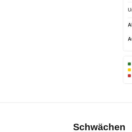
U
A
A
Schwächen