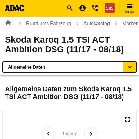
Navigation
Suche
Seiteninhalt
Fußzeile
Nothilfe
MENÜ
Rund ums Fahrzeug
Autokatalog
Marken
Skoda Karoq 1.5 TSI ACT
Ambition DSG (11/17 - 08/18)
Allgemeine Daten
Allgemeine Daten
Allgemeine Daten zum
Skoda Karoq 1.5
TSI ACT Ambition DSG (11/17 - 08/18)
Technische Daten
Ähnliche Autotests
Laufende Kosten
1
von
7