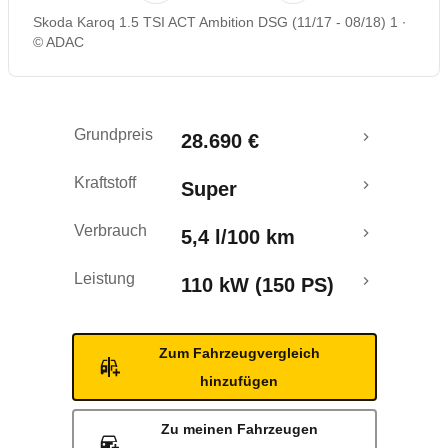
Skoda Karoq 1.5 TSI ACT Ambition DSG (11/17 - 08/18) 1
Rückrufe & Mängel
© ADAC
Crashtest
Grundpreis
28.690 €
Kraftstoff
Super
Verbrauch
5,4 l/100 km
Leistung
110 kW (150 PS)
Zum Fahrzeugvergleich
hinzufügen
Zu meinen Fahrzeugen