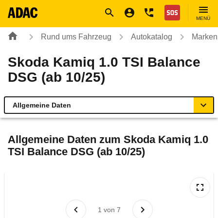
Navigation
Suche
Seiteninhalt
Fußzeile
Nothilfe
MENÜ
Rund ums Fahrzeug
Autokatalog
Marken
Skoda Kamiq 1.0 TSI Balance
DSG (ab 10/25)
Allgemeine Daten
Allgemeine Daten
Allgemeine Daten zum
Skoda Kamiq 1.0
TSI Balance DSG (ab 10/25)
Technische Daten
Ähnliche Autotests
Laufende Kosten
1
von
7