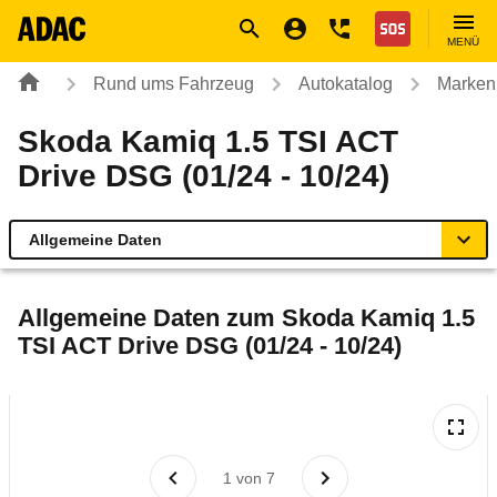
Navigation
Suche
Seiteninhalt
Fußzeile
Nothilfe
MENÜ
Rund ums Fahrzeug
Autokatalog
Marken
Skoda Kamiq 1.5 TSI ACT
Drive DSG (01/24 - 10/24)
Allgemeine Daten
Allgemeine Daten
Allgemeine Daten zum
Skoda Kamiq 1.5
TSI ACT Drive DSG (01/24 - 10/24)
Technische Daten
Ähnliche Autotests
Laufende Kosten
1
von
7