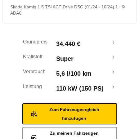
Skoda Kamiq 1.5 TSI ACT Drive DSG (01/24 - 10/24) 1
©
Rückrufe & Mängel
ADAC
Grundpreis
34.440 €
Kraftstoff
Super
Verbrauch
5,6 l/100 km
Leistung
110 kW (150 PS)
Zum Fahrzeugvergleich
hinzufügen
Zu meinen Fahrzeugen