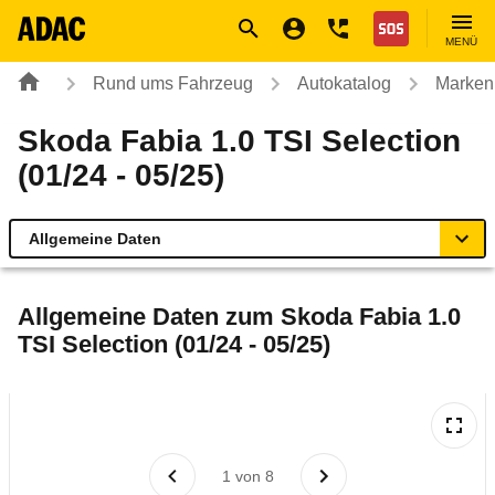
Navigation
Suche
Seiteninhalt
Fußzeile
Nothilfe
MENÜ
Rund ums Fahrzeug
Autokatalog
Marken
Skoda Fabia 1.0 TSI Selection
(01/24 - 05/25)
Allgemeine Daten
Allgemeine Daten
Allgemeine Daten zum
Skoda Fabia 1.0
TSI Selection (01/24 - 05/25)
Technische Daten
Ähnliche Autotests
Laufende Kosten
1
von
8