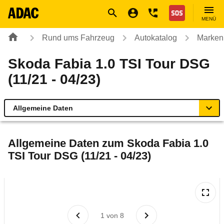
Navigation
Suche
Seiteninhalt
Fußzeile
Nothilfe
MENÜ
Rund ums Fahrzeug
Autokatalog
Marken
Skoda Fabia 1.0 TSI Tour DSG
(11/21 - 04/23)
Allgemeine Daten
Allgemeine Daten
Allgemeine Daten zum
Skoda Fabia 1.0
TSI Tour DSG (11/21 - 04/23)
Technische Daten
Ähnliche Autotests
Laufende Kosten
1
von
8