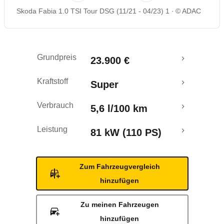
Skoda Fabia 1.0 TSI Tour DSG (11/21 - 04/23) 1
© ADAC
Rückrufe & Mängel
Crashtest
Grundpreis
23.900 €
Kraftstoff
Super
Verbrauch
5,6 l/100 km
Leistung
81 kW (110 PS)
Zum Fahrzeugvergleich
hinzufügen
Zu meinen Fahrzeugen
hinzufügen