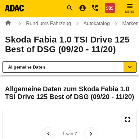
Navigation
Suche
Seiteninhalt
Fußzeile
Nothilfe
MENÜ
Rund ums Fahrzeug
Autokatalog
Marken
Skoda Fabia 1.0 TSI Drive 125
Best of DSG (09/20 - 11/20)
Allgemeine Daten
Allgemeine Daten
Allgemeine Daten zum
Skoda Fabia 1.0
TSI Drive 125 Best of DSG (09/20 - 11/20)
Technische Daten
Ähnliche Autotests
Laufende Kosten
1
von
7