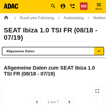
Navigation
Suche
Seiteninhalt
Fußzeile
Nothilfe
MENÜ
Rund ums Fahrzeug
Autokatalog
Marken
SEAT Ibiza 1.0 TSI FR (08/18 -
07/19)
Allgemeine Daten
Allgemeine Daten
Allgemeine Daten zum
SEAT Ibiza 1.0
TSI FR (08/18 - 07/19)
Technische Daten
Ähnliche Autotests
Laufende Kosten
1
von
7