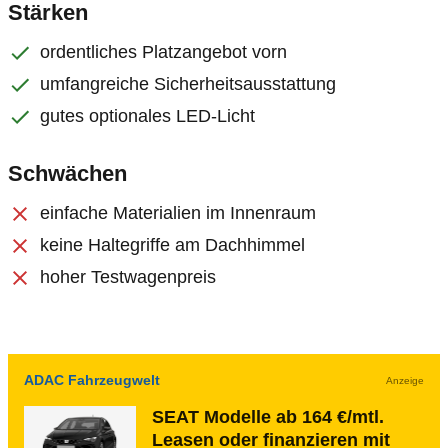
Stärken
ordentliches Platzangebot vorn
umfangreiche Sicherheitsausstattung
gutes optionales LED-Licht
Schwächen
einfache Materialien im Innenraum
keine Haltegriffe am Dachhimmel
hoher Testwagenpreis
ADAC Fahrzeugwelt
Anzeige
SEAT Modelle ab 164 €/mtl.
Leasen oder finanzieren mit