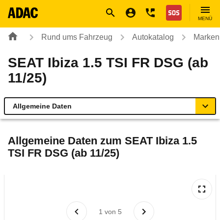
Navigation
Suche
Seiteninhalt
Fußzeile
Nothilfe
MENÜ
Rund ums Fahrzeug
Autokatalog
Marken
SEAT Ibiza 1.5 TSI FR DSG (ab
11/25)
Allgemeine Daten
Allgemeine Daten
Allgemeine Daten zum
SEAT Ibiza 1.5
TSI FR DSG (ab 11/25)
Technische Daten
Laufende Kosten
Rückrufe & Mängel
1
von
5