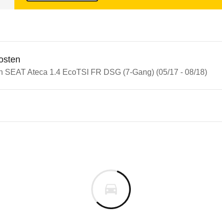
osten
in SEAT Ateca 1.4 EcoTSI FR DSG (7-Gang) (05/17 - 08/18)
n Autos
 Ateca
Ateca 1.4 EcoTSI FR DSG (7-G
s derselben Baureihengeneration wie das ausgewähl
uf allen Sitzplätzen. Das Verletzungsrisiko für alle
m