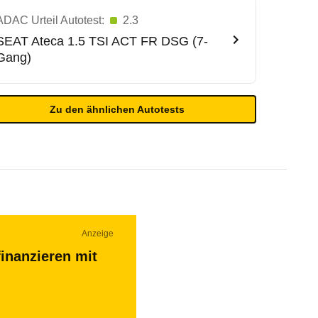
ADAC Urteil Autotest:
2.3
SEAT
Ateca 1.5 TSI ACT FR DSG (7-
Gang)
Zu den ähnlichen Autotests
Anzeige
inanzieren mit