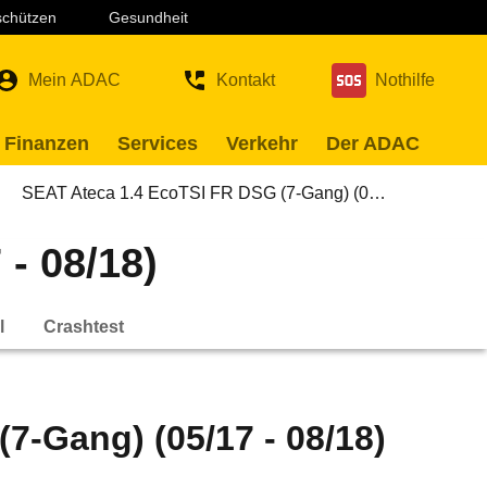
 schützen
Gesundheit
Mein ADAC
Kontakt
Nothilfe
 Finanzen
Services
Verkehr
Der ADAC
SEAT Ateca 1.4 EcoTSI FR DSG (7-Gang) (0…
- 08/18)
l
Crashtest
7-Gang) (05/17 - 08/18)