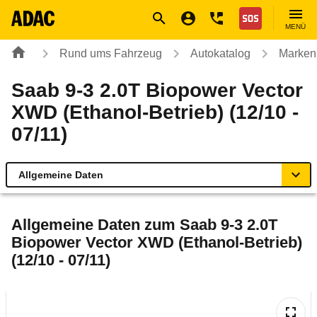
Navigation
Suche
Seiteninhalt
Fußzeile
Nothilfe
MENÜ
Rund ums Fahrzeug
Autokatalog
Marken
Saab 9-3 2.0T Biopower Vector
XWD (Ethanol-Betrieb) (12/10 -
07/11)
Allgemeine Daten
Allgemeine Daten
Allgemeine Daten zum
Saab 9-3 2.0T
Biopower Vector XWD (Ethanol-Betrieb)
Technische Daten
(12/10 - 07/11)
Ähnliche Autotests