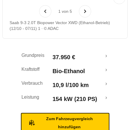
Laufende Kosten
1
von
5
Rückrufe & Mängel
Saab 9-3 2.0T Biopower Vector XWD (Ethanol-Betrieb)
(12/10 - 07/11) 1
© ADAC
Grundpreis
37.950 €
Kraftstoff
Bio-Ethanol
Verbrauch
10,9 l/100 km
Leistung
154 kW (210 PS)
Zum Fahrzeugvergleich
hinzufügen