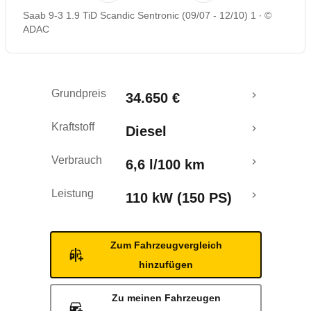
Saab 9-3 1.9 TiD Scandic Sentronic (09/07 - 12/10) 1
©
Rückrufe & Mängel
ADAC
Grundpreis
34.650 €
Kraftstoff
Diesel
Verbrauch
6,6 l/100 km
Leistung
110 kW (150 PS)
Zum Fahrzeugvergleich
hinzufügen
Zu meinen Fahrzeugen