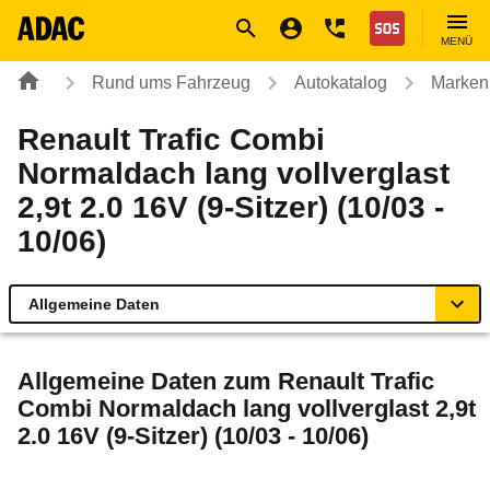
Navigation
Suche
Seiteninhalt
Fußzeile
Nothilfe
MENÜ
Rund ums Fahrzeug
Autokatalog
Marken
Renault Trafic Combi
Normaldach lang vollverglast
2,9t 2.0 16V (9-Sitzer) (10/03 -
10/06)
Allgemeine Daten
Allgemeine Daten
Allgemeine Daten zum
Renault Trafic
Combi Normaldach lang vollverglast 2,9t
Technische Daten
2.0 16V (9-Sitzer) (10/03 - 10/06)
Laufende Kosten