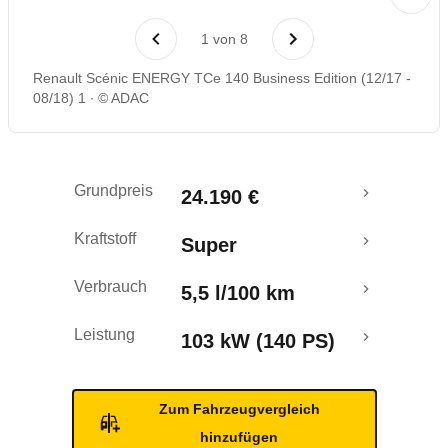
Laufende Kosten
1
von
8
Rückrufe & Mängel
Renault Scénic ENERGY TCe 140 Business Edition (12/17 -
08/18) 1
© ADAC
Crashtest
Grundpreis
24.190 €
Kraftstoff
Super
Verbrauch
5,5 l/100 km
Leistung
103 kW (140 PS)
Zum Fahrzeugvergleich
hinzufügen