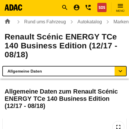
Navigation
Suche
Seiteninhalt
Fußzeile
Nothilfe
MENÜ
Rund ums Fahrzeug
Autokatalog
Marken
Renault Scénic ENERGY TCe
140 Business Edition (12/17 -
08/18)
Allgemeine Daten
Allgemeine Daten
Allgemeine Daten zum
Renault Scénic
ENERGY TCe 140 Business Edition
Technische Daten
(12/17 - 08/18)
Ähnliche Autotests