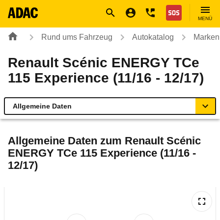
Navigation
Suche
Seiteninhalt
Fußzeile
Nothilfe
MENÜ
Rund ums Fahrzeug
Autokatalog
Marken
Renault Scénic ENERGY TCe
115 Experience (11/16 - 12/17)
Allgemeine Daten
Allgemeine Daten
Allgemeine Daten zum
Renault Scénic
ENERGY TCe 115 Experience (11/16 -
Technische Daten
12/17)
Ähnliche Autotests
Laufende Kosten