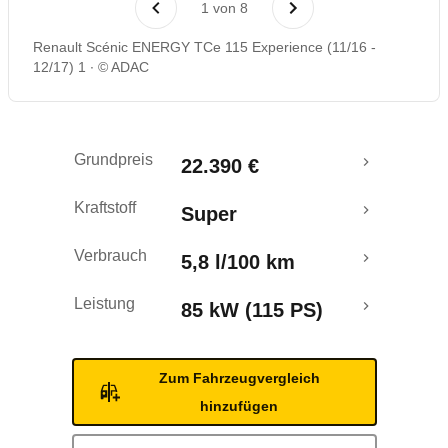
1
von
8
Rückrufe & Mängel
Renault Scénic ENERGY TCe 115 Experience (11/16 -
12/17) 1
© ADAC
Crashtest
Grundpreis
22.390 €
Kraftstoff
Super
Verbrauch
5,8 l/100 km
Leistung
85 kW (115 PS)
Zum Fahrzeugvergleich
hinzufügen