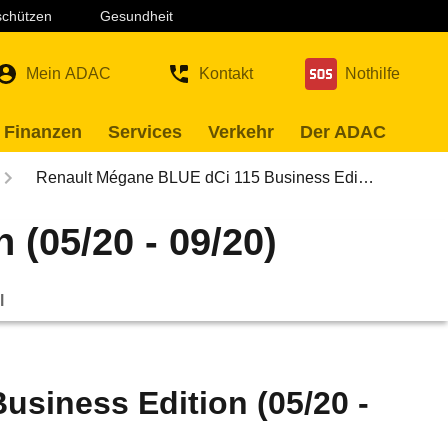
 schützen
Gesundheit
Mein ADAC
Kontakt
Nothilfe
 Finanzen
Services
Verkehr
Der ADAC
Renault Mégane BLUE dCi 115 Business Edi…
(05/20 - 09/20)
l
siness Edition (05/20 -
Bild wird geladen