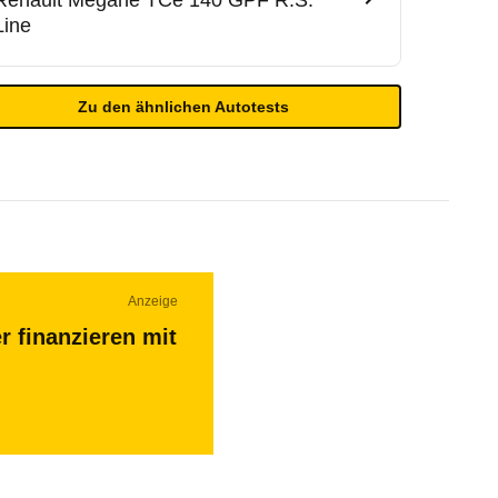
Renault
Mégane TCe 140 GPF R.S.
Line
Zu den ähnlichen Autotests
Anzeige
r finanzieren mit