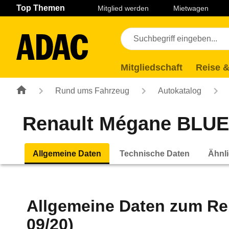
Navigation
Suche
Seiteninhalt
Fußzeile
Top Themen
Mitglied werden
Mietwagen
Mitgliedschaft
Reise &
Rund ums Fahrzeug
Autokatalog
Renault Mégane BLUE d
Allgemeine Daten
Technische Daten
Ähnli
Allgemeine Daten zum
Re
09/20)