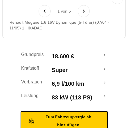
Laufende Kosten
1
von
5
Rückrufe & Mängel
Renault Mégane 1.6 16V Dynamique (5-Türer) (07/04 -
11/05) 1
© ADAC
Grundpreis
18.600 €
Kraftstoff
Super
Verbrauch
6,9 l/100 km
Leistung
83 kW (113 PS)
Zum Fahrzeugvergleich
hinzufügen