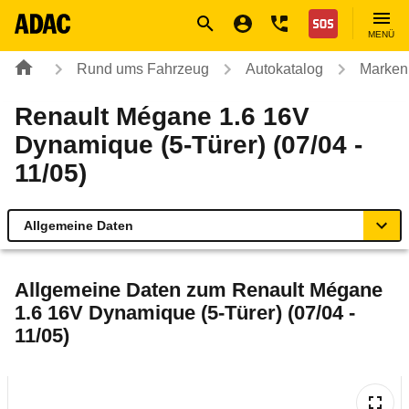
Navigation
Suche
Seiteninhalt
Fußzeile
Nothilfe
MENÜ
Rund ums Fahrzeug
Autokatalog
Marken
Renault Mégane 1.6 16V
Dynamique (5-Türer) (07/04 -
11/05)
Allgemeine Daten
Allgemeine Daten
Allgemeine Daten zum
Renault Mégane
1.6 16V Dynamique (5-Türer) (07/04 -
Technische Daten
11/05)
Ähnliche Autotests