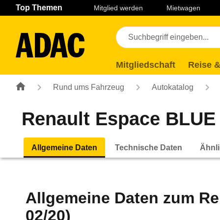
Navigation
Suche
Seiteninhalt
Fußzeile
Top Themen
Mitglied werden
Mietwagen
Mitgliedschaft
Reise &
Rund ums Fahrzeug
Autokatalog
Renault Espace BLUE dC
Allgemeine Daten
Technische Daten
Ähnli
Allgemeine Daten zum
Re
02/20)