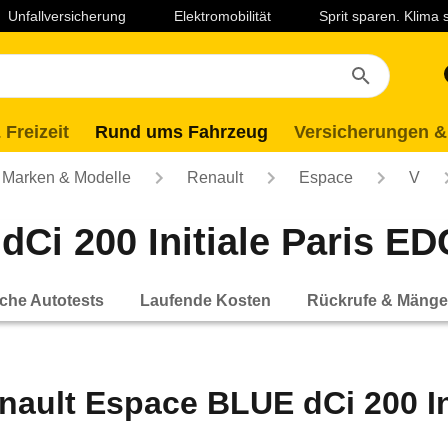
Unfallversicherung
Elektromobilität
Sprit sparen. Klima
 Freizeit
Rund ums Fahrzeug
Versicherungen &
Marken & Modelle
Renault
Espace
V
i 200 Initiale Paris EDC
che Autotests
Laufende Kosten
Rückrufe & Mänge
nault Espace BLUE dCi 200 Ini