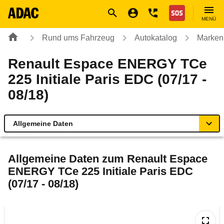
Navigation
Suche
Seiteninhalt
Fußzeile
Nothilfe
MENÜ
Rund ums Fahrzeug
Autokatalog
Marken
Renault Espace ENERGY TCe
225 Initiale Paris EDC (07/17 -
08/18)
Allgemeine Daten
Allgemeine Daten
Allgemeine Daten zum
Renault Espace
ENERGY TCe 225 Initiale Paris EDC
Technische Daten
(07/17 - 08/18)
Ähnliche Autotests