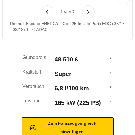
Laufende Kosten
1
von
7
Rückrufe & Mängel
Renault Espace ENERGY TCe 225 Initiale Paris EDC (07/17
- 08/18) 1
© ADAC
Ecotest
Crashtest
Grundpreis
48.500 €
Kraftstoff
Super
Verbrauch
6,8 l/100 km
Leistung
165 kW (225 PS)
Zum Fahrzeugvergleich
hinzufügen