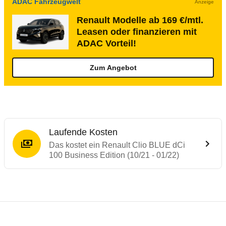
ADAC Fahrzeugwelt
Anzeige
Renault Modelle ab 169 €/mtl.
Leasen oder finanzieren mit
ADAC Vorteil!
Zum Angebot
Laufende Kosten
Das kostet ein Renault Clio BLUE dCi
100 Business Edition (10/21 - 01/22)
Testergebnisse von ähnlichen Autos
Laufende Kosten
Rückrufe & Mängel des Renault Clio
Crashtest Renault Clio
Technische Daten des
Renault Clio BLUE 