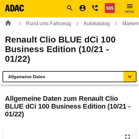
Navigation
Suche
Seiteninhalt
Fußzeile
Nothilfe
MENÜ
Rund ums Fahrzeug
Autokatalog
Marken
Renault Clio BLUE dCi 100
Business Edition (10/21 -
01/22)
Allgemeine Daten
Allgemeine Daten
Allgemeine Daten zum
Renault Clio
BLUE dCi 100 Business Edition (10/21 -
Technische Daten
01/22)
Ähnliche Autotests