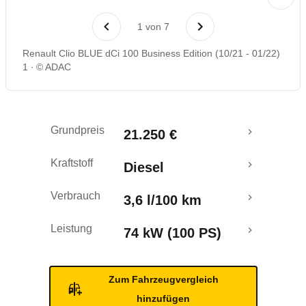
Laufende Kosten
1
von
7
Rückrufe & Mängel
Renault Clio BLUE dCi 100 Business Edition (10/21 - 01/22)
1
© ADAC
Crashtest
Grundpreis
21.250 €
Kraftstoff
Diesel
Verbrauch
3,6 l/100 km
Leistung
74 kW (100 PS)
Zum Fahrzeugvergleich
hinzufügen