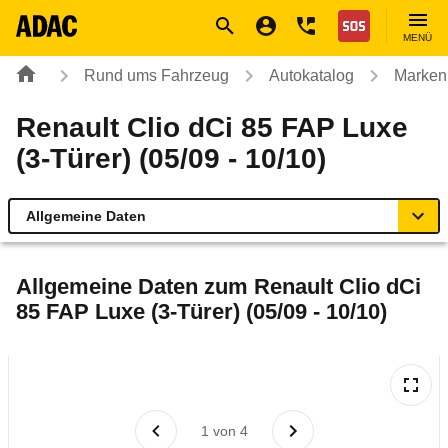
Navigation
Suche
Seiteninhalt
Fußzeile
Nothilfe
MENÜ
Rund ums Fahrzeug
Autokatalog
Marken
Renault Clio dCi 85 FAP Luxe
(3-Türer) (05/09 - 10/10)
Allgemeine Daten
Allgemeine Daten
Allgemeine Daten zum
Renault Clio dCi
85 FAP Luxe (3-Türer) (05/09 - 10/10)
Technische Daten
Ähnliche Autotests
Laufende Kosten
1
von
4