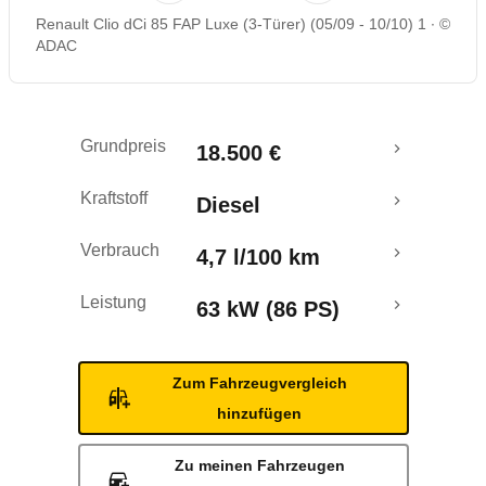
Renault Clio dCi 85 FAP Luxe (3-Türer) (05/09 - 10/10) 1
©
Rückrufe & Mängel
ADAC
Grundpreis
18.500 €
Kraftstoff
Diesel
Verbrauch
4,7 l/100 km
Leistung
63 kW (86 PS)
Zum Fahrzeugvergleich
hinzufügen
Zu meinen Fahrzeugen