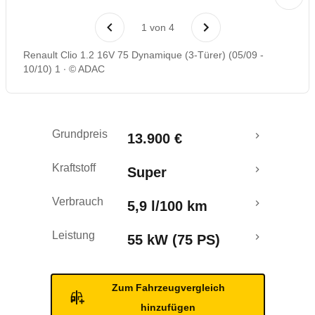
Laufende Kosten
1
von
4
Rückrufe & Mängel
Renault Clio 1.2 16V 75 Dynamique (3-Türer) (05/09 -
10/10) 1
© ADAC
Grundpreis
13.900 €
Kraftstoff
Super
Verbrauch
5,9 l/100 km
Leistung
55 kW (75 PS)
Zum Fahrzeugvergleich
hinzufügen