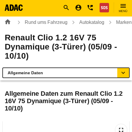
Navigation
Suche
Seiteninhalt
Fußzeile
Nothilfe
MENÜ
Rund ums Fahrzeug
Autokatalog
Marken
Renault Clio 1.2 16V 75
Dynamique (3-Türer) (05/09 -
10/10)
Allgemeine Daten
Allgemeine Daten
Allgemeine Daten zum
Renault Clio 1.2
16V 75 Dynamique (3-Türer) (05/09 -
Technische Daten
10/10)
Ähnliche Autotests