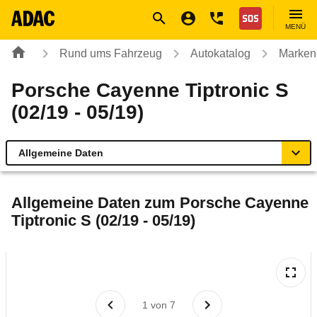
Navigation
Suche
Seiteninhalt
Fußzeile
Nothilfe
MENÜ
Rund ums Fahrzeug
Autokatalog
Marken
Porsche Cayenne Tiptronic S
(02/19 - 05/19)
Allgemeine Daten
Allgemeine Daten
Allgemeine Daten zum
Porsche Cayenne
Tiptronic S (02/19 - 05/19)
Technische Daten
Ähnliche Autotests
Laufende Kosten
1
von
7