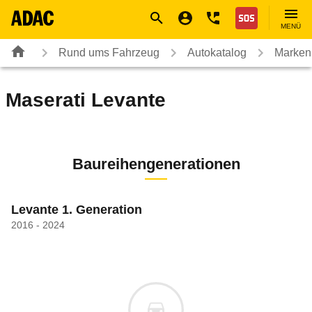
Navigation
Suche
Seiteninhalt
Fußzeile
Nothilfe
MENÜ
Rund ums Fahrzeug
Autokatalog
Marken
Maserati
Levante
Baureihengenerationen
Levante 1. Generation
2016 - 2024