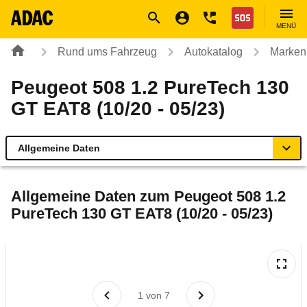
Navigation
Suche
Seiteninhalt
Fußzeile
Nothilfe
MENÜ
Rund ums Fahrzeug
Autokatalog
Marken
Peugeot 508 1.2 PureTech 130
GT EAT8 (10/20 - 05/23)
Allgemeine Daten
Allgemeine Daten
Allgemeine Daten zum
Peugeot 508 1.2
PureTech 130 GT EAT8 (10/20 - 05/23)
Technische Daten
Ähnliche Autotests
Laufende Kosten
1
von
7