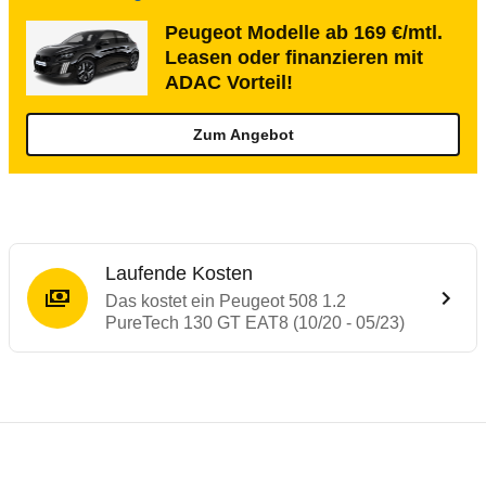
Peugeot Modelle ab 169 €/mtl.
Leasen oder finanzieren mit
ADAC Vorteil!
Zum Angebot
Laufende Kosten
Das kostet ein Peugeot 508 1.2
PureTech 130 GT EAT8 (10/20 - 05/23)
Testergebnisse von ähnlichen Autos
Laufende Kosten
Rückrufe & Mängel des Peugeot 508
Crashtest Peugeot 508
Technische Daten des
Peugeot 508 1.2 Pu