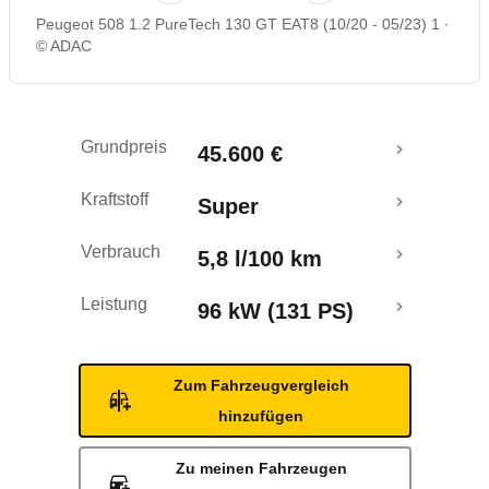
Peugeot 508 1.2 PureTech 130 GT EAT8 (10/20 - 05/23) 1
Rückrufe & Mängel
© ADAC
Crashtest
Grundpreis
45.600 €
Kraftstoff
Super
Verbrauch
5,8 l/100 km
Leistung
96 kW (131 PS)
Zum Fahrzeugvergleich
hinzufügen
Zu meinen Fahrzeugen