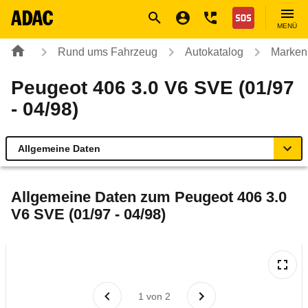
Navigation
Suche
Seiteninhalt
Fußzeile
Nothilfe
MENÜ
Rund ums Fahrzeug
Autokatalog
Marken
Peugeot 406 3.0 V6 SVE (01/97
- 04/98)
Allgemeine Daten
Allgemeine Daten
Allgemeine Daten zum
Peugeot 406 3.0
V6 SVE (01/97 - 04/98)
Technische Daten
Ähnliche Autotests
Laufende Kosten
1
von
2