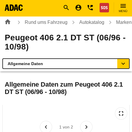
Navigation
Suche
Seiteninhalt
Fußzeile
Nothilfe
MENÜ
Rund ums Fahrzeug
Autokatalog
Marken
Peugeot 406 2.1 DT ST (06/96 -
10/98)
Allgemeine Daten
Allgemeine Daten
Allgemeine Daten zum
Peugeot 406 2.1
DT ST (06/96 - 10/98)
Technische Daten
Ähnliche Autotests
Laufende Kosten
1
von
2