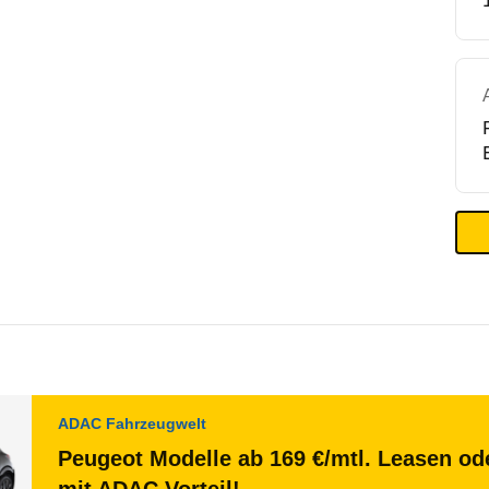
ADAC Fahrzeugwelt
Peugeot Modelle ab 169 €/mtl. Leasen ode