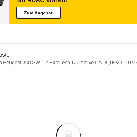
mit ADAC Vorteil!
Zum Angebot
osten
in Peugeot 308 SW 1.2 PureTech 130 Active EAT8 (09/23 - 01/2
n Autos
eot 308
ot 308 SW 1.2 PureTech 130 A
s derselben Baureihengeneration wie das ausgewähl