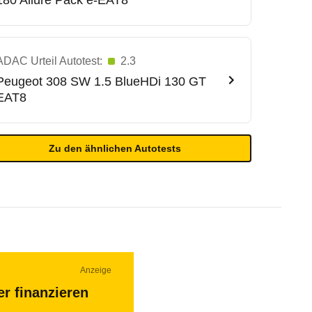
180 Allure Pack e-EAT8
ADAC Urteil Autotest:
2.3
Peugeot
308 SW 1.5 BlueHDi 130 GT
EAT8
Zu den ähnlichen Autotests
Anzeige
r finanzieren