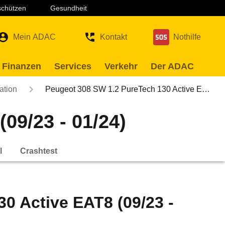
 schützen
Gesundheit
Mein ADAC
Kontakt
Nothilfe
 Finanzen
Services
Verkehr
Der ADAC
ation
Peugeot 308 SW 1.2 PureTech 130 Active E…
09/23 - 01/24)
l
Crashtest
0 Active EAT8 (09/23 -