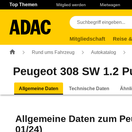
Navigation
Suche
Seiteninhalt
Fußzeile
Top Themen
Mitglied werden
Mietwagen
Mitgliedschaft
Reise &
Rund ums Fahrzeug
Autokatalog
Peugeot 308 SW 1.2 Pu
Allgemeine Daten
Technische Daten
Ähnli
Allgemeine Daten zum
Pe
01/24)