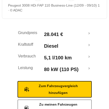
Peugeot 3008 HDi FAP 110 Business-Line (12/09 - 09/10) 1
Rückrufe & Mängel
© ADAC
Crashtest
Grundpreis
28.041 €
Kraftstoff
Diesel
Verbrauch
5,1 l/100 km
Leistung
80 kW (110 PS)
Zum Fahrzeugvergleich
hinzufügen
Zu meinen Fahrzeugen