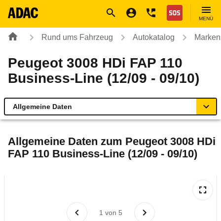
Navigation
Suche
Seiteninhalt
Fußzeile
Nothilfe
MENÜ
Rund ums Fahrzeug
Autokatalog
Marken
Peugeot 3008 HDi FAP 110
Business-Line (12/09 - 09/10)
Allgemeine Daten
Allgemeine Daten
Allgemeine Daten zum
Peugeot 3008 HDi
FAP 110 Business-Line (12/09 - 09/10)
Technische Daten
Ähnliche Autotests
Laufende Kosten
1
von
5