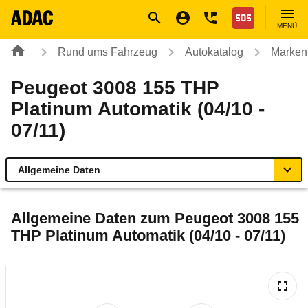
Navigation
Suche
Seiteninhalt
Fußzeile
Nothilfe
MENÜ
Rund ums Fahrzeug
Autokatalog
Marken
Peugeot 3008 155 THP
Platinum Automatik (04/10 -
07/11)
Allgemeine Daten
Allgemeine Daten
Allgemeine Daten zum
Peugeot 3008 155
THP Platinum Automatik (04/10 - 07/11)
Technische Daten
Ähnliche Autotests