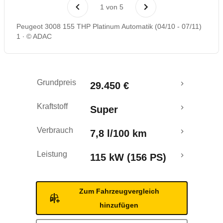
Laufende Kosten
1
von
5
Peugeot 3008 155 THP Platinum Automatik (04/10 - 07/11)
Rückrufe & Mängel
1
© ADAC
Crashtest
Grundpreis
29.450 €
Kraftstoff
Super
Verbrauch
7,8 l/100 km
Leistung
115 kW (156 PS)
Zum Fahrzeugvergleich
hinzufügen