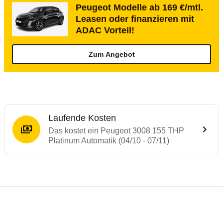
Peugeot Modelle ab 169 €/mtl.
Leasen oder finanzieren mit
ADAC Vorteil!
Zum Angebot
Laufende Kosten
Das kostet ein Peugeot 3008 155 THP
Platinum Automatik (04/10 - 07/11)
Testergebnisse von ähnlichen Autos
Laufende Kosten
Rückrufe & Mängel des Peugeot 3008
Crashtest Peugeot 3008
Technische Daten des
Peugeot 3008 155 T